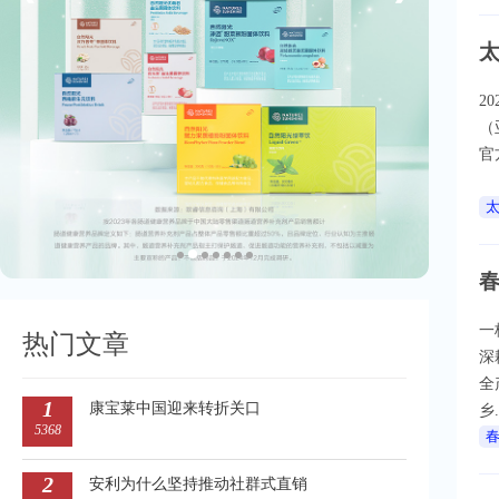
2
（
官
一
热门文章
深
全
1
康宝莱中国迎来转折关口
乡.
5368
2
安利为什么坚持推动社群式直销