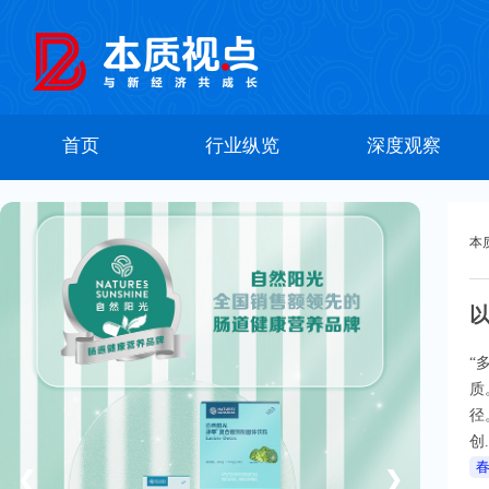
首页
行业纵览
深度观察
本
“
质
径
创.
❮
❯