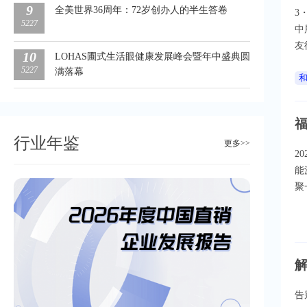
9
全美世界36周年：72岁创办人的半生答卷
3
5227
中
友
10
LOHAS圃式生活眼健康发展峰会暨年中盛典圆
5227
满落幕
行业年鉴
更多>>
2
能
聚
解
告