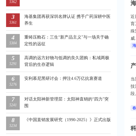
5362
3
海基集团再获深圳名牌认证 携手广药深耕中医
近
5361
养生
育
殊
4
重铸压舱石：三生“新产品主义”与一场关于确
威.
5304
定性的远征
5
高调的远方好物与低调的良久团购：私域两极
5291
背后的生存逻辑
6
安利慕尼黑研讨会：押注4.6万亿抗衰赛道
当
5276
技
段
7
对话太阳神新管理层：太阳神直销的“四力”突
5241
围
8
《中国直销发展研究（1990-2025）》正式出版
5234
科