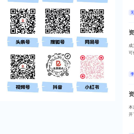
成
可
本
开