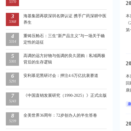
5370
2
3
海基集团再获深圳名牌认证 携手广药深耕中医
本
5368
养生
《
第
4
重铸压舱石：三生“新产品主义”与一场关于确
5314
定性的远征
5
高调的远方好物与低调的良久团购：私域两极
5301
背后的生存逻辑
2
6
安利慕尼黑研讨会：押注4.6万亿抗衰赛道
本
5291
回
康
7
《中国直销发展研究（1990-2025）》正式出版
5243
麦
8
全美世界36周年：72岁创办人的半生答卷
5239
2