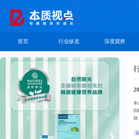
首页
行业纵览
深度观察
2
本
回
脉
❮
❯