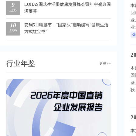
9
LOHAS圃式生活眼健康发展峰会暨年中盛典圆
本
5235
满落幕
回
业
10
安利511晒腰节：“国家队”启动编写“健康生活
业.
5229
方式红宝书”
极
2
行业年鉴
更多>>
本
回
圣
状.
2
本