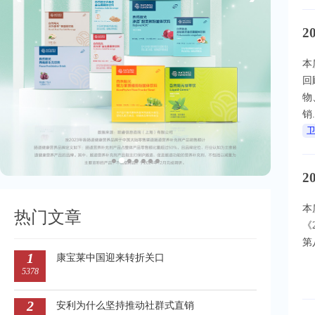
2
本
回
物
销.
药
2
本
热门文章
《
第
1
康宝莱中国迎来转折关口
5378
2
安利为什么坚持推动社群式直销