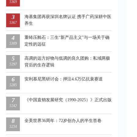
5369
3
海基集团再获深圳名牌认证 携手广药深耕中医
5367
养生
4
重铸压舱石：三生“新产品主义”与一场关于确
5309
定性的远征
5
高调的远方好物与低调的良久团购：私域两极
5297
背后的生存逻辑
6
安利慕尼黑研讨会：押注4.6万亿抗衰赛道
5285
7
《中国直销发展研究（1990-2025）》正式出版
5242
8
全美世界36周年：72岁创办人的半生答卷
5234