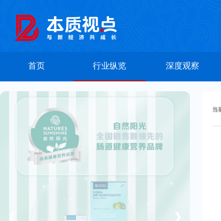
首页
行业纵览
深度观察
当
❮
❯