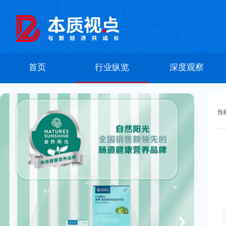
首页
行业纵览
深度观察
当
❮
❯