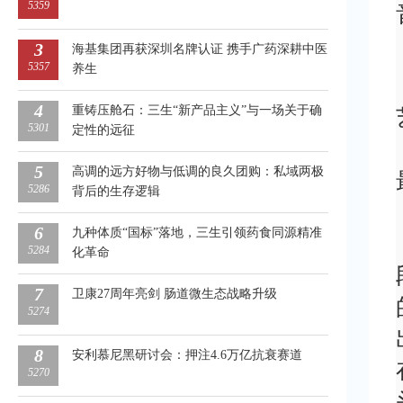
5359
3
海基集团再获深圳名牌认证 携手广药深耕中医
5357
养生
4
重铸压舱石：三生“新产品主义”与一场关于确
5301
定性的远征
5
高调的远方好物与低调的良久团购：私域两极
5286
背后的生存逻辑
6
九种体质“国标”落地，三生引领药食同源精准
5284
化革命
7
卫康27周年亮剑 肠道微生态战略升级
5274
8
安利慕尼黑研讨会：押注4.6万亿抗衰赛道
5270