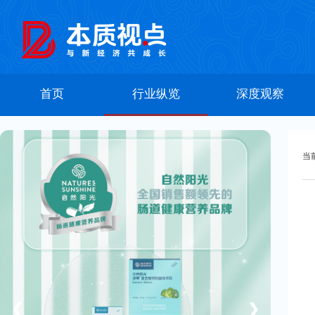
首页
行业纵览
深度观察
当
❮
❯