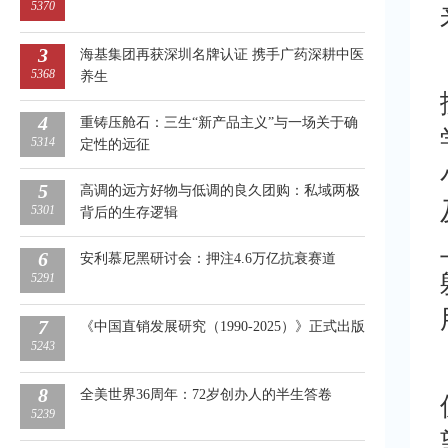
5370
3
海基集团再获深圳名牌认证 携手广药深耕中医
5368
养生
4
重铸压舱石：三生“新产品主义”与一场关于确
5314
定性的远征
5
高调的远方好物与低调的良久团购：私域两极
5301
背后的生存逻辑
6
安利慕尼黑研讨会：押注4.6万亿抗衰赛道
5291
7
《中国直销发展研究（1990-2025）》正式出版
5243
8
全美世界36周年：72岁创办人的半生答卷
5239