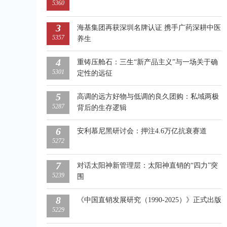
5360
3
海基集团再获深圳名牌认证 携手广药深耕中医
5357
养生
4
重铸压舱石：三生“新产品主义”与一场关于确
5301
定性的远征
5
高调的远方好物与低调的良久团购：私域两极
5287
背后的生存逻辑
6
安利慕尼黑研讨会：押注4.6万亿抗衰赛道
5272
7
对话太阳神新管理层：太阳神直销的“四力”突
5239
围
8
《中国直销发展研究（1990-2025）》正式出版
5229