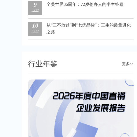
9
全美世界36周年：72岁创办人的半生答卷
5222
10
从“三不放过”到“七优品控”：三生的质量进化
5222
之路
行业年鉴
更多>>