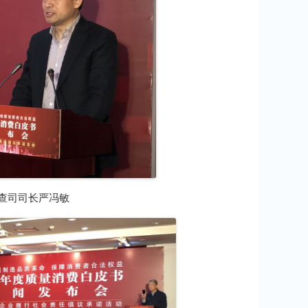
查司司长严冯敏