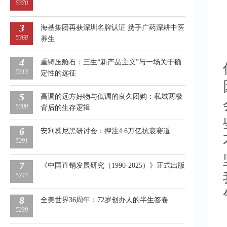
5370
3
海基集团再获深圳名牌认证 携手广药深耕中医
5368
养生
4
重铸压舱石：三生“新产品主义”与一场关于确
5313
定性的远征
5
高调的远方好物与低调的良久团购：私域两极
5300
背后的生存逻辑
6
安利慕尼黑研讨会：押注4.6万亿抗衰赛道
5291
7
《中国直销发展研究（1990-2025）》正式出版
5243
8
全美世界36周年：72岁创办人的半生答卷
5239