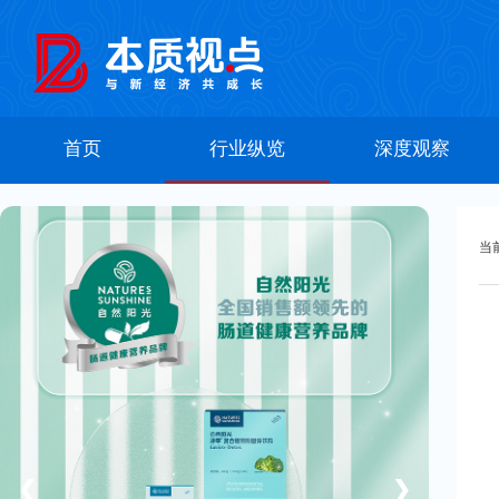
首页
行业纵览
深度观察
当
❮
❯