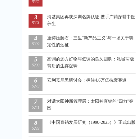
5362
3
海基集团再获深圳名牌认证 携手广药深耕中医
5361
养生
4
重铸压舱石：三生“新产品主义”与一场关于确
5302
定性的远征
5
高调的远方好物与低调的良久团购：私域两极
5290
背后的生存逻辑
6
安利慕尼黑研讨会：押注4.6万亿抗衰赛道
5273
7
对话太阳神新管理层：太阳神直销的“四力”突
5241
围
8
《中国直销发展研究（1990-2025）》正式出版
5233