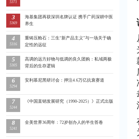
5371
3
海基集团再获深圳名牌认证 携手广药深耕中医
5369
养生
4
重铸压舱石：三生“新产品主义”与一场关于确
5316
定性的远征
5
高调的远方好物与低调的良久团购：私域两极
5305
背后的生存逻辑
6
安利慕尼黑研讨会：押注4.6万亿抗衰赛道
5294
7
《中国直销发展研究（1990-2025）》正式出版
5244
8
全美世界36周年：72岁创办人的半生答卷
5241