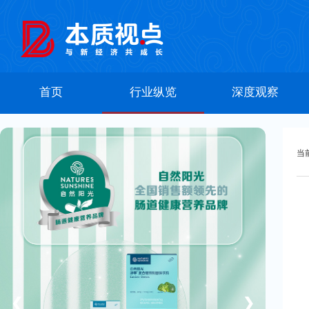
首页
行业纵览
深度观察
当
❮
❯