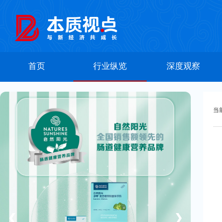
首页
行业纵览
深度观察
当
❮
❯