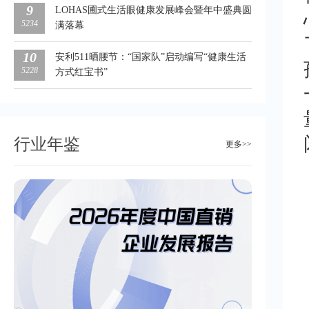
9
LOHAS圃式生活眼健康发展峰会暨年中盛典圆
5234
满落幕
10
安利511晒腰节：“国家队”启动编写“健康生活
5228
方式红宝书”
行业年鉴
更多>>