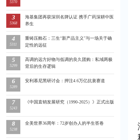
5370
3
海基集团再获深圳名牌认证 携手广药深耕中医
5368
养生
4
重铸压舱石：三生“新产品主义”与一场关于确
5311
定性的远征
5
高调的远方好物与低调的良久团购：私域两极
5299
背后的生存逻辑
6
安利慕尼黑研讨会：押注4.6万亿抗衰赛道
5289
7
《中国直销发展研究（1990-2025）》正式出版
5243
8
全美世界36周年：72岁创办人的半生答卷
5238