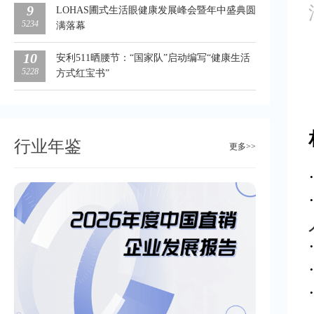
9
LOHAS圃式生活眼健康发展峰会暨年中盛典圆
5234
满落幕
10
安利511晒腰节：“国家队”启动编写“健康生活
5228
方式红宝书”
行业年鉴
更多>>