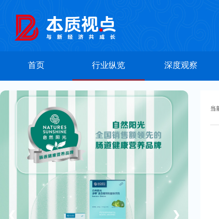
首页
行业纵览
深度观察
当
❮
❯