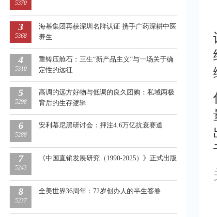
5370
3
海基集团再获深圳名牌认证 携手广药深耕中医
5368
养生
4
重铸压舱石：三生“新产品主义”与一场关于确
5310
定性的远征
5
高调的远方好物与低调的良久团购：私域两极
5298
背后的生存逻辑
6
安利慕尼黑研讨会：押注4.6万亿抗衰赛道
5288
7
《中国直销发展研究（1990-2025）》正式出版
5243
8
全美世界36周年：72岁创办人的半生答卷
5237