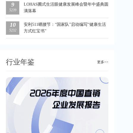
9
LOHAS圃式生活眼健康发展峰会暨年中盛典圆
5239
满落幕
10
安利511晒腰节：“国家队”启动编写“健康生活
5232
方式红宝书”
行业年鉴
更多>>