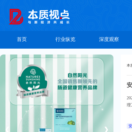
首页
行业纵览
深度观察
本
2
理
安
❮
❯