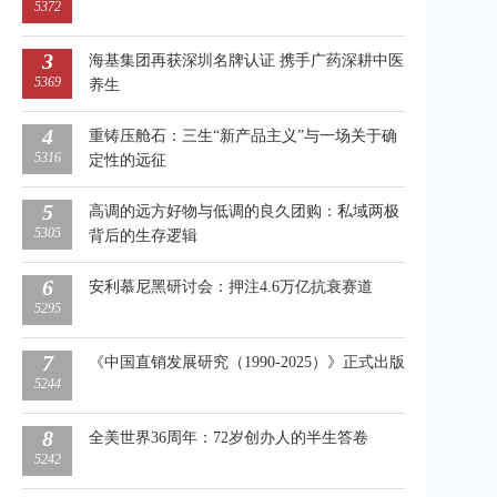
5372
3
海基集团再获深圳名牌认证 携手广药深耕中医
5369
养生
4
重铸压舱石：三生“新产品主义”与一场关于确
5316
定性的远征
5
高调的远方好物与低调的良久团购：私域两极
5305
背后的生存逻辑
6
安利慕尼黑研讨会：押注4.6万亿抗衰赛道
5295
7
《中国直销发展研究（1990-2025）》正式出版
5244
8
全美世界36周年：72岁创办人的半生答卷
5242