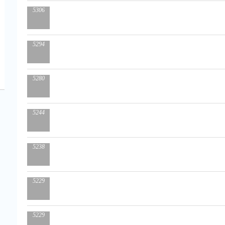
5306
5294
5280
5244
5238
5229
5229