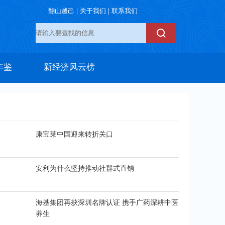
|
|
翻山越己
关于我们
联系我们
年鉴
新经济风云榜
康宝莱中国迎来转折关口
安利为什么坚持推动社群式直销
海基集团再获深圳名牌认证 携手广药深耕中医
养生